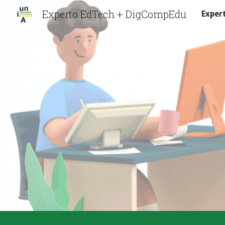
Experto EdTech + DigCompEdu
Exper
Sk